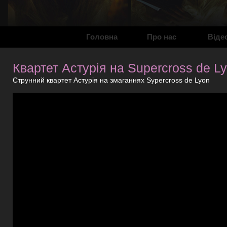
Головна
Про нас
Віде
Квартет Астурія на Supercross de L
Струнний квартет Астурія на змаганнях Sypercross de Lyon