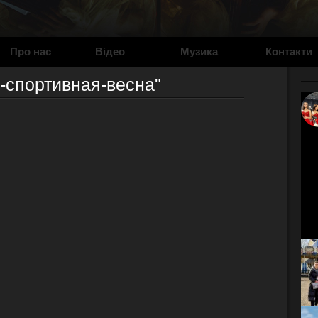
Про нас
Відео
Музика
Контакти
-спортивная-весна"